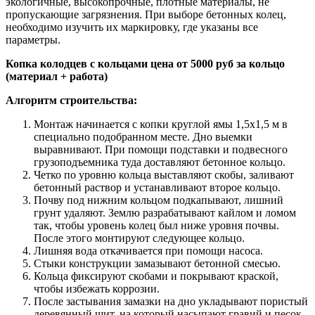
экологичные, высокопрочные, плотные материалы, не
пропускающие загрязнения. При выборе бетонных колец,
необходимо изучить их маркировку, где указаны все
параметры.
Копка колодцев с кольцами цена от 5000 руб за кольцо
(материал + работа)
Алгоритм строительства:
Монтаж начинается с копки круглой ямы 1,5х1,5 м в
специально подобранном месте. Дно выемки
выравнивают. При помощи подставки и подвесного
грузоподъемника туда доставляют бетонное кольцо.
Четко по уровню кольца выставляют скобы, заливают
бетонный раствор и устанавливают второе кольцо.
Почву под нижним кольцом подкапывают, лишний
грунт удаляют. Землю разрабатывают кайлом и ломом
так, чтобы уровень колец был ниже уровня почвы.
После этого монтируют следующее кольцо.
Лишняя вода откачивается при помощи насоса.
Стыки конструкции замазывают бетонной смесью.
Кольца фиксируют скобами и покрывают краской,
чтобы избежать коррозии.
После застывания замазки на дно укладывают пористый
деревянный щит, на который насыпают гравий и песок